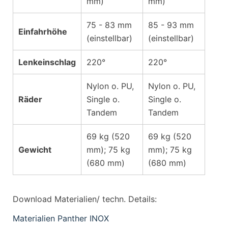
mm)
mm)
75 - 83 mm
85 - 93 mm
Einfahrhöhe
(einstellbar)
(einstellbar)
Lenkeinschlag
220°
220°
Nylon o. PU,
Nylon o. PU,
Räder
Single o.
Single o.
Tandem
Tandem
69 kg (520
69 kg (520
Gewicht
mm); 75 kg
mm); 75 kg
(680 mm)
(680 mm)
Download Materialien/ techn. Details:
Materialien Panther INOX